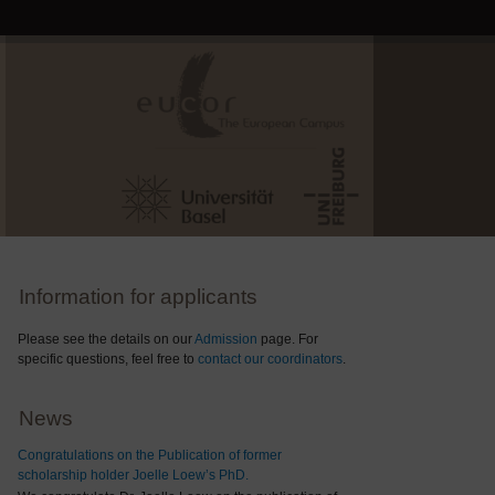
Information for applicants
Please see the details on our
Admission
page. For
specific questions, feel free to
contact our coordinators
.
News
Congratulations on the Publication of former
scholarship holder Joelle Loew’s PhD.