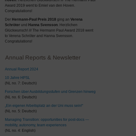
Hoven
. Herzlichen Glückwunsch! /// The Hermann Paul
Award 2019 went to Emiel van den Hoven.
Congratulations!
Der
Hermann-Paul Preis 2018
ging an
Verena
Schröter
und
Hanna Svensson
. Herzlichen
Glückwunsch! /// The Hermann Paul Award 2018 went
to Verena Schröter and Hanna Svensson.
Congratulations!
Annual Reports & Newsletter
Annual Report 2024
10 Jahre HPSL
(NL no. 7: Deutsch)
Forschen über Ausbildungsstufen und Grenzen hinweg
(NL no. 6: Deutsch)
„Ein eigener Arbeitsplatz an der Uni muss sein!“
(NL no. 5: Deutsch)
Managing Transition: opportunities for post-docs —
mobility, autonomy, team experiences
(NL no. 4: English)