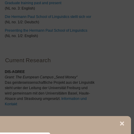
Graduate training past and present
(NL no. 3: English)
Die Hermann Paul School of Linguistics stellt sich vor
(NL no. 1/2: Deutsch)
Presenting the Hermann Paul School of Linguistics
(NL no. 1/2: English)
Current Research
DIS-AGREE
Grant: The
European Campus „Seed Money“
Das geisteswissenschaftliche Projekt aus der Linguistik
steht unter der Leitung der Universität Freiburg und
wird gemeinsam mit den Universitäten Basel, Haute-
Alsace und Strasbourg umgesetzt.
Information und
Kontakt