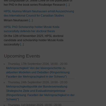
We congratulate Dr. Joelle Loew on the publication of
her PhD in the book series Routledge Research
[...]
HPSL Alumna Miriam Neuhausen erhält Auszeichnung
des International Council for Canadian Studies
Miriam Neuhausen
[...]
HPSL PhD Scholarship holder Mizuki Koda
successfully defends her doctoral thesis
On the 12th of November 2025, HPSL doctoral
candidate and scholarship holder Mizuki Koda
successfully
[...]
Upcoming Events
Thursday, 17th September 2026, 18:00 - 20:00
Mehrsprachigkeit: Von der Ideengeschichte zu
aktuellen Modellen und Debatten (Ringvorlesung:
Facetten der Mehrsprachigkeit in der Schweiz")
Thursday, 24th September 2026, 18:00 - 20:00
Mehrsprachigkeitspolitik der Bundesverwaltung:
Strategische Ziele und Evaluationsergebnisse
(Ringvorlesung: Facetten der Mehrsprachigkeit in der
Schweiz”)
Thursday, 1st October 2026, 18:00 - 20:00