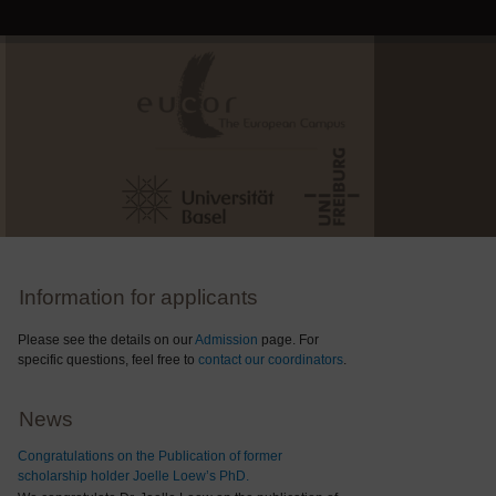
Information for applicants
Please see the details on our
Admission
page. For
specific questions, feel free to
contact our coordinators
.
News
Congratulations on the Publication of former
scholarship holder Joelle Loew’s PhD.