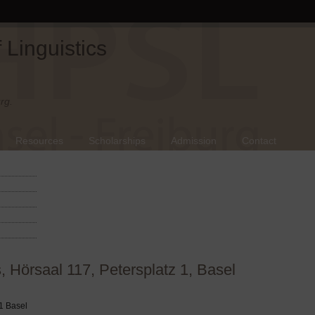
Linguistics
rg.
Resources
Scholarships
Admission
Contact
, Hörsaal 117, Petersplatz 1, Basel
51 Basel