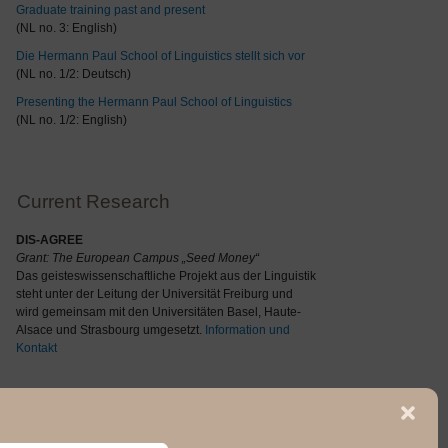
Graduate training past and present
(NL no. 3: English)
Die Hermann Paul School of Linguistics stellt sich vor
(NL no. 1/2: Deutsch)
Presenting the Hermann Paul School of Linguistics
(NL no. 1/2: English)
Current Research
DIS-AGREE
Grant: The
European Campus „Seed Money“
Das geisteswissenschaftliche Projekt aus der Linguistik
steht unter der Leitung der Universität Freiburg und
wird gemeinsam mit den Universitäten Basel, Haute-
Alsace und Strasbourg umgesetzt.
Information und
Kontakt