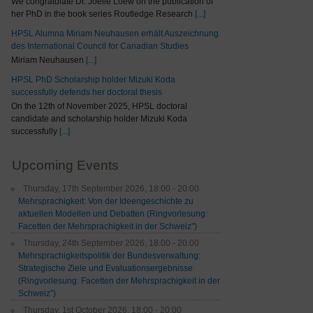
We congratulate Dr. Joelle Loew on the publication of
her PhD in the book series Routledge Research
[...]
HPSL Alumna Miriam Neuhausen erhält Auszeichnung
des International Council for Canadian Studies
Miriam Neuhausen
[...]
HPSL PhD Scholarship holder Mizuki Koda
successfully defends her doctoral thesis
On the 12th of November 2025, HPSL doctoral
candidate and scholarship holder Mizuki Koda
successfully
[...]
Upcoming Events
Thursday, 17th September 2026, 18:00 - 20:00
Mehrsprachigkeit: Von der Ideengeschichte zu
aktuellen Modellen und Debatten (Ringvorlesung:
Facetten der Mehrsprachigkeit in der Schweiz")
Thursday, 24th September 2026, 18:00 - 20:00
Mehrsprachigkeitspolitik der Bundesverwaltung:
Strategische Ziele und Evaluationsergebnisse
(Ringvorlesung: Facetten der Mehrsprachigkeit in der
Schweiz”)
Thursday, 1st October 2026, 18:00 - 20:00