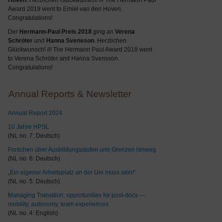
Hoven
. Herzlichen Glückwunsch! /// The Hermann Paul
Award 2019 went to Emiel van den Hoven.
Congratulations!
Der
Hermann-Paul Preis 2018
ging an
Verena
Schröter
und
Hanna Svensson
. Herzlichen
Glückwunsch! /// The Hermann Paul Award 2018 went
to Verena Schröter and Hanna Svensson.
Congratulations!
Annual Reports & Newsletter
Annual Report 2024
10 Jahre HPSL
(NL no. 7: Deutsch)
Forschen über Ausbildungsstufen und Grenzen hinweg
(NL no. 6: Deutsch)
„Ein eigener Arbeitsplatz an der Uni muss sein!“
(NL no. 5: Deutsch)
Managing Transition: opportunities for post-docs —
mobility, autonomy, team experiences
(NL no. 4: English)