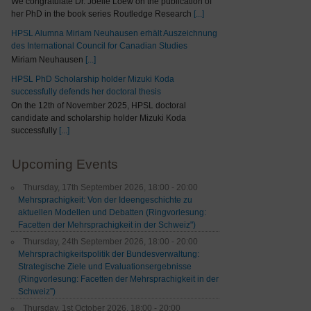
We congratulate Dr. Joelle Loew on the publication of
her PhD in the book series Routledge Research
[...]
HPSL Alumna Miriam Neuhausen erhält Auszeichnung
des International Council for Canadian Studies
Miriam Neuhausen
[...]
HPSL PhD Scholarship holder Mizuki Koda
successfully defends her doctoral thesis
On the 12th of November 2025, HPSL doctoral
candidate and scholarship holder Mizuki Koda
successfully
[...]
Upcoming Events
Thursday, 17th September 2026, 18:00 - 20:00
Mehrsprachigkeit: Von der Ideengeschichte zu
aktuellen Modellen und Debatten (Ringvorlesung:
Facetten der Mehrsprachigkeit in der Schweiz")
Thursday, 24th September 2026, 18:00 - 20:00
Mehrsprachigkeitspolitik der Bundesverwaltung:
Strategische Ziele und Evaluationsergebnisse
(Ringvorlesung: Facetten der Mehrsprachigkeit in der
Schweiz”)
Thursday, 1st October 2026, 18:00 - 20:00