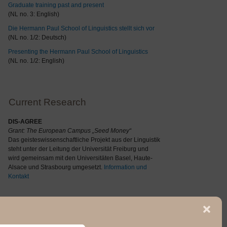
Graduate training past and present
(NL no. 3: English)
Die Hermann Paul School of Linguistics stellt sich vor
(NL no. 1/2: Deutsch)
Presenting the Hermann Paul School of Linguistics
(NL no. 1/2: English)
Current Research
DIS-AGREE
Grant: The
European Campus „Seed Money“
Das geisteswissenschaftliche Projekt aus der Linguistik
steht unter der Leitung der Universität Freiburg und
wird gemeinsam mit den Universitäten Basel, Haute-
Alsace und Strasbourg umgesetzt.
Information und
Kontakt