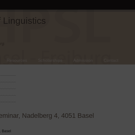
Linguistics
rg.
Resources
Scholarships
Admission
Contact
eminar, Nadelberg 4, 4051 Basel
1 Basel