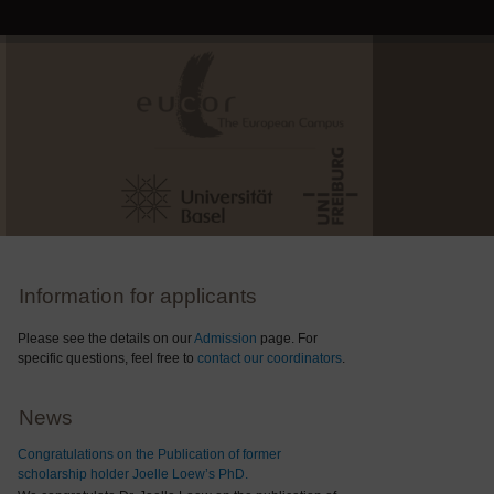
Information for applicants
Please see the details on our
Admission
page. For
specific questions, feel free to
contact our coordinators
.
News
Congratulations on the Publication of former
scholarship holder Joelle Loew’s PhD.