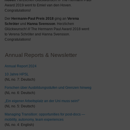
Hoven
. Herzlichen Glückwunsch! /// The Hermann Paul
Award 2019 went to Emiel van den Hoven.
Congratulations!
Der
Hermann-Paul Preis 2018
ging an
Verena
Schröter
und
Hanna Svensson
. Herzlichen
Glückwunsch! /// The Hermann Paul Award 2018 went
to Verena Schröter and Hanna Svensson.
Congratulations!
Annual Reports & Newsletter
Annual Report 2024
10 Jahre HPSL
(NL no. 7: Deutsch)
Forschen über Ausbildungsstufen und Grenzen hinweg
(NL no. 6: Deutsch)
„Ein eigener Arbeitsplatz an der Uni muss sein!“
(NL no. 5: Deutsch)
Managing Transition: opportunities for post-docs —
mobility, autonomy, team experiences
(NL no. 4: English)