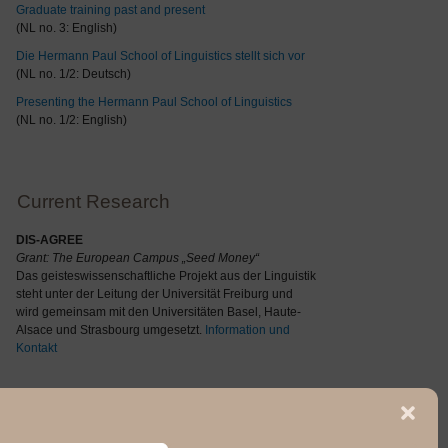
Graduate training past and present
(NL no. 3: English)
Die Hermann Paul School of Linguistics stellt sich vor
(NL no. 1/2: Deutsch)
Presenting the Hermann Paul School of Linguistics
(NL no. 1/2: English)
Current Research
DIS-AGREE
Grant: The
European Campus „Seed Money“
Das geisteswissenschaftliche Projekt aus der Linguistik
steht unter der Leitung der Universität Freiburg und
wird gemeinsam mit den Universitäten Basel, Haute-
Alsace und Strasbourg umgesetzt.
Information und
Kontakt