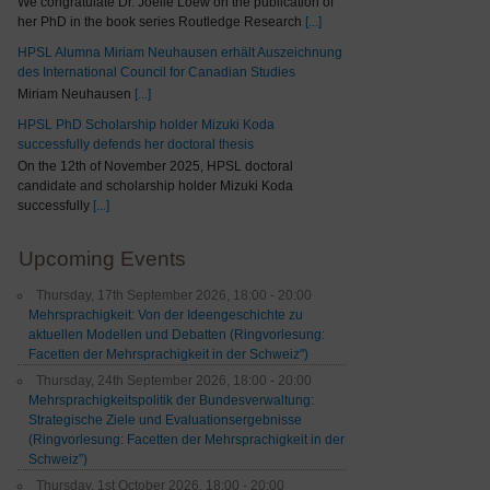
We congratulate Dr. Joelle Loew on the publication of
her PhD in the book series Routledge Research
[...]
HPSL Alumna Miriam Neuhausen erhält Auszeichnung
des International Council for Canadian Studies
Miriam Neuhausen
[...]
HPSL PhD Scholarship holder Mizuki Koda
successfully defends her doctoral thesis
On the 12th of November 2025, HPSL doctoral
candidate and scholarship holder Mizuki Koda
successfully
[...]
Upcoming Events
Thursday, 17th September 2026, 18:00 - 20:00
Mehrsprachigkeit: Von der Ideengeschichte zu
aktuellen Modellen und Debatten (Ringvorlesung:
Facetten der Mehrsprachigkeit in der Schweiz")
Thursday, 24th September 2026, 18:00 - 20:00
Mehrsprachigkeitspolitik der Bundesverwaltung:
Strategische Ziele und Evaluationsergebnisse
(Ringvorlesung: Facetten der Mehrsprachigkeit in der
Schweiz”)
Thursday, 1st October 2026, 18:00 - 20:00