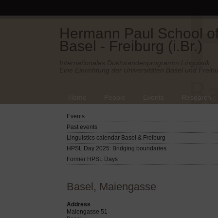
Hermann Paul School of 
Basel - Freiburg (i.Br.)
Internationales Doktorandenprogramm Linguistik.
Eine Einrichtung der Universitäten Basel und Freibu
Home
People
Events
Research
Events
Past events
Linguistics calendar Basel & Freiburg
HPSL Day 2025: Bridging boundaries
Former HPSL Days
Basel, Maiengasse
Address
Maiengasse 51