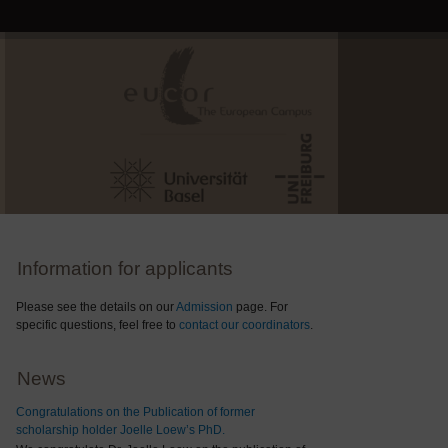
Information for applicants
Please see the details on our
Admission
page. For
specific questions, feel free to
contact our coordinators
.
News
Congratulations on the Publication of former
scholarship holder Joelle Loew’s PhD.