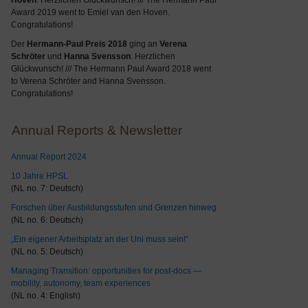
Hoven
. Herzlichen Glückwunsch! /// The Hermann Paul
Award 2019 went to Emiel van den Hoven.
Congratulations!
Der
Hermann-Paul Preis 2018
ging an
Verena
Schröter
und
Hanna Svensson
. Herzlichen
Glückwunsch! /// The Hermann Paul Award 2018 went
to Verena Schröter and Hanna Svensson.
Congratulations!
Annual Reports & Newsletter
Annual Report 2024
10 Jahre HPSL
(NL no. 7: Deutsch)
Forschen über Ausbildungsstufen und Grenzen hinweg
(NL no. 6: Deutsch)
„Ein eigener Arbeitsplatz an der Uni muss sein!“
(NL no. 5: Deutsch)
Managing Transition: opportunities for post-docs —
mobility, autonomy, team experiences
(NL no. 4: English)