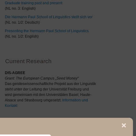
Graduate training past and present
(NL no. 3: English)
Die Hermann Paul School of Linguistics stellt sich vor
(NL no. 1/2: Deutsch)
Presenting the Hermann Paul School of Linguistics
(NL no. 1/2: English)
Current Research
DIS-AGREE
Grant: The
European Campus „Seed Money“
Das geisteswissenschaftliche Projekt aus der Linguistik
steht unter der Leitung der Universität Freiburg und
wird gemeinsam mit den Universitäten Basel, Haute-
Alsace und Strasbourg umgesetzt.
Information und
Kontakt