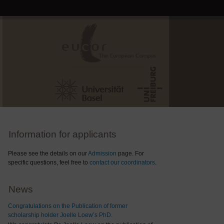
Information for applicants
Please see the details on our
Admission
page. For
specific questions, feel free to
contact our coordinators
.
News
Congratulations on the Publication of former
scholarship holder Joelle Loew’s PhD.