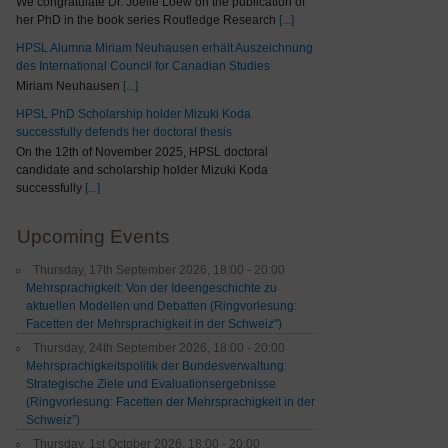
We congratulate Dr. Joelle Loew on the publication of
her PhD in the book series Routledge Research
[...]
HPSL Alumna Miriam Neuhausen erhält Auszeichnung
des International Council for Canadian Studies
Miriam Neuhausen
[...]
HPSL PhD Scholarship holder Mizuki Koda
successfully defends her doctoral thesis
On the 12th of November 2025, HPSL doctoral
candidate and scholarship holder Mizuki Koda
successfully
[...]
Upcoming Events
Thursday, 17th September 2026, 18:00 - 20:00
Mehrsprachigkeit: Von der Ideengeschichte zu
aktuellen Modellen und Debatten (Ringvorlesung:
Facetten der Mehrsprachigkeit in der Schweiz")
Thursday, 24th September 2026, 18:00 - 20:00
Mehrsprachigkeitspolitik der Bundesverwaltung:
Strategische Ziele und Evaluationsergebnisse
(Ringvorlesung: Facetten der Mehrsprachigkeit in der
Schweiz”)
Thursday, 1st October 2026, 18:00 - 20:00