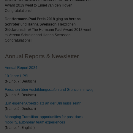
Hoven
. Herzlichen Glückwunsch! /// The Hermann Paul
Award 2019 went to Emiel van den Hoven.
Congratulations!
Der
Hermann-Paul Preis 2018
ging an
Verena
Schröter
und
Hanna Svensson
. Herzlichen
Glückwunsch! /// The Hermann Paul Award 2018 went
to Verena Schröter and Hanna Svensson.
Congratulations!
Annual Reports & Newsletter
Annual Report 2024
10 Jahre HPSL
(NL no. 7: Deutsch)
Forschen über Ausbildungsstufen und Grenzen hinweg
(NL no. 6: Deutsch)
„Ein eigener Arbeitsplatz an der Uni muss sein!“
(NL no. 5: Deutsch)
Managing Transition: opportunities for post-docs —
mobility, autonomy, team experiences
(NL no. 4: English)