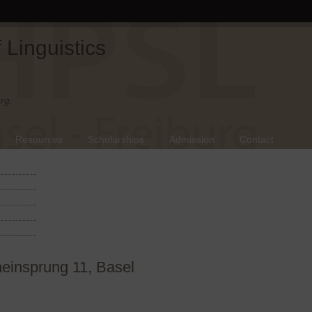
Linguistics
rg.
Resources
Scholarships
Admission
Contact
heinsprung 11, Basel